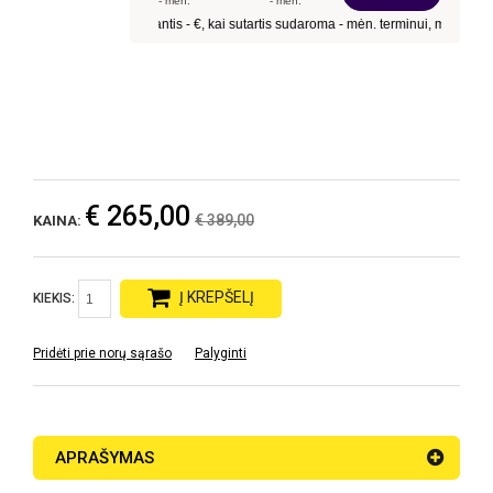
€ 265,00
€ 389,00
KAINA:
Į KREPŠELĮ
KIEKIS:
Pridėti prie norų sąrašo
Palyginti
APRAŠYMAS