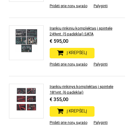
Pridėti prie norų sąrašo
Palyginti
Įrankių rinkinių komplektas į spintelę
249vnt. (5 padėklai) SATA
€ 595,00
Į KREPŠELĮ
Pridėti prie norų sąrašo
Palyginti
Įrankių rinkinys komplektas į spintelę
181vnt. (6 padėklai)
€ 355,00
Į KREPŠELĮ
Pridėti prie norų sąrašo
Palyginti