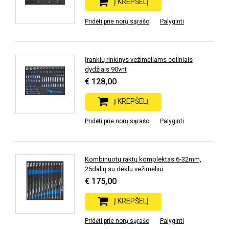
Į KREPŠELĮ
Pridėti prie norų sąrašo
Palyginti
Įrankių rinkinys vežimėliams coliniais
dydžiais 90vnt
€ 128,00
Į KREPŠELĮ
Pridėti prie norų sąrašo
Palyginti
Kombinuotų raktų komplektas 6-32mm,
25dalių su dėklu vežimėliui
€ 175,00
Į KREPŠELĮ
Pridėti prie norų sąrašo
Palyginti