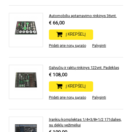
Automobilių aptarnavimo rinkinys 36vnt.
€ 66,00
Į KREPŠELĮ
Pridėti prie norų sąrašo
Palyginti
Galvučių ir raktų rinkinys 122vnt. Padėklas
€ 108,00
Į KREPŠELĮ
Pridėti prie norų sąrašo
Palyginti
Įrankių komplektas 1/4+3/8+1/2 171dalies,
su dėklu vežimėliui