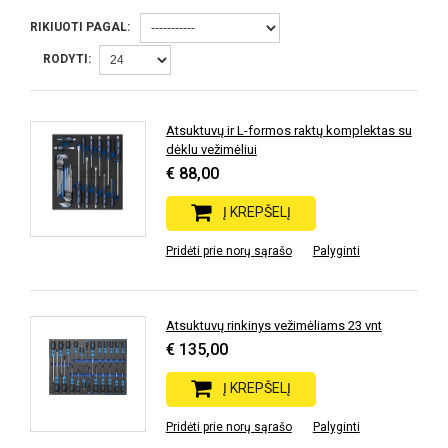
RIKIUOTI PAGAL:
RODYTI:
Atsuktuvų ir L-formos raktų komplektas su
dėklu vežimėliui
€ 88,00
Į KREPŠELĮ
Pridėti prie norų sąrašo
Palyginti
Atsuktuvų rinkinys vežimėliams 23 vnt
€ 135,00
Į KREPŠELĮ
Pridėti prie norų sąrašo
Palyginti