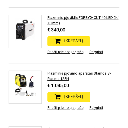
Plazminis pjoviklis FORBY® CUT 40 LED (iki
18 mm)
€ 349,00
Į KREPŠELĮ
Pridėti prie norų sąrašo
Palyginti
Plazminis pjovimo aparatas Stamos S-
Plasma 125H
€ 1.045,00
Į KREPŠELĮ
Pridėti prie norų sąrašo
Palyginti