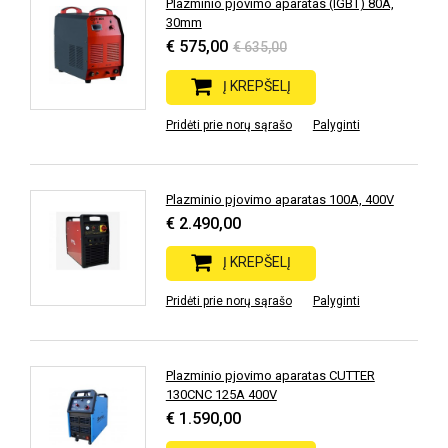
Plazminio pjovimo aparatas (IGBT) 80A,
30mm
€ 575,00
€ 635,00
Į KREPŠELĮ
Pridėti prie norų sąrašo
Palyginti
Plazminio pjovimo aparatas 100A, 400V
€ 2.490,00
Į KREPŠELĮ
Pridėti prie norų sąrašo
Palyginti
Plazminio pjovimo aparatas CUTTER
130CNC 125A 400V
€ 1.590,00