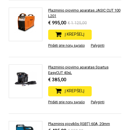
Plazminio pjovimo aparatas JASIC CUT 100
L201
€ 995,00
€ 1.125,00
Į KREPŠELĮ
Pridėti prie norų sąrašo
Palyginti
Plazminio pjovimo aparatas Spartus
EasyCUT 40sL
€ 385,00
Į KREPŠELĮ
Pridėti prie norų sąrašo
Palyginti
Plazminis pjoviklis (IGBT) 60A, 20mm