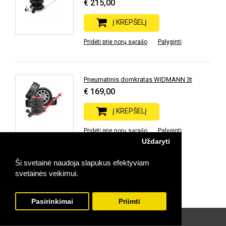
€ 215,00
Į KREPŠELĮ
Pridėti prie norų sąrašo
Palyginti
Pneumatinis domkratas WIDMANN 3t
€ 169,00
Į KREPŠELĮ
Pridėti prie norų sąrašo
Palyginti
Uždaryti
Ši svetainė naudoja slapukus efektyviam
Prekių: 11 | Rodoma: 1-11 | Puslapių: 1
svetainės veikimui.
Pasirinkimai
Priimti
©
El. parduotuvės
sprendimas:
Svetaine.lt