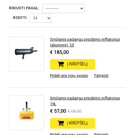
RIKIUOTI PAGAL:
RODYTI:
Smūginis padangų pripūtimo infliatorius
(aliuminis) 12l
€ 185,00
Į KREPŠELĮ
Pridėti prie norų sąrašo
Palyginti
Smūginis padangų pripūtimo infliatorius
19L
€ 57,00
€ 68,00
Į KREPŠELĮ
Pridėti prie norų sąrašo
Palyginti