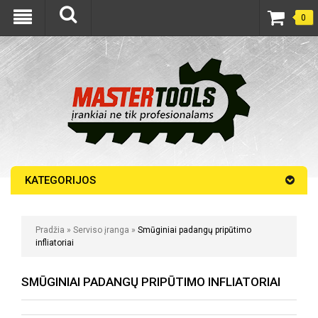
0
KATEGORIJOS
Pradžia
»
Serviso įranga
»
Smūginiai padangų pripūtimo
infliatoriai
SMŪGINIAI PADANGŲ PRIPŪTIMO INFLIATORIAI