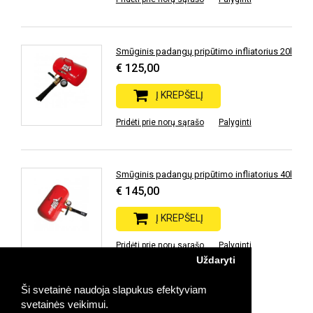
Smūginis padangų pripūtimo infliatorius 20l
€ 125,00
Į KREPŠELĮ
Pridėti prie norų sąrašo
Palyginti
Smūginis padangų pripūtimo infliatorius 40l
€ 145,00
Į KREPŠELĮ
Pridėti prie norų sąrašo
Palyginti
Uždaryti
Ši svetainė naudoja slapukus efektyviam
Prekių: 4 | Rodoma: 1-4 | Puslapių: 1
svetainės veikimui.