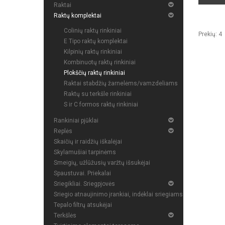
Raktai
Raktų komplektai
Colinių raktų rinkiniai
Prekių: 4
E Tipo raktų komplektai
Kilpinių raktų rinkiniai
Kombinuotų raktų rinkiniai
Plokščių raktų rinkiniai
Raktai stabdžių žarnelėms/vamzdeliams
Raktų su terkšle rinkiniai
S ir C formos raktų rinkiniai
Rankiniai pjūklai
Replės
Skaičių ir raidžių iškalėjai
Skylamušiai tarpinėms
Smeigių, užlūžusių varžtų išsukėjai
Spaustuvai. Priekalai
Sriegikliai. Sriegpjovės
Sriegio atnaujinimo įrankiai, indėklai sriegiams
Tepalo filtrų atsukėjai
Terkšlės