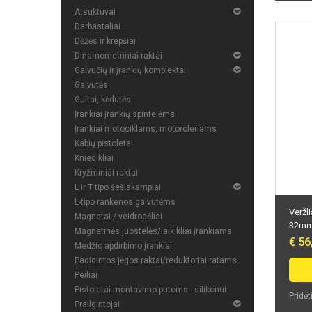
Atsuktuvai
Darbastaliai
Dėžės ir krepšiai
Dinamometriniai raktai
Galvučių ir įrankių komplektai
Galvutės
Gultai, kėdutės
Įrankiai įrankių spintelėms
Įrankiai motociklams, motoroleriams
Kabių pistoletai
Kniedikliai
Kryžminiai raktai
L ir T tipo šešiakampiai
L-tipo rankenos galvutėms
Veržli
Magnetai / veidrodėliai
32mm
Magnetinės juostelės/laikikliai įrankiams
€ 56
Medžio apdirbimo įrankiai
Padidintos jėgos raktai/reduktoriai ratams
Peiliai
Pistoletai montavimo putoms - silikonui
Pridėt
Prailgintojai