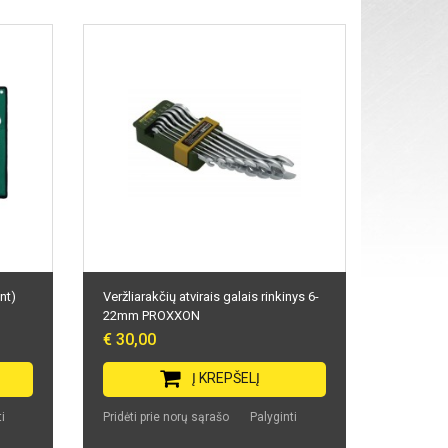
nt)
Veržliarakčių atvirais galais rinkinys 6-
22mm PROXXON
€ 30,00
Į KREPŠELĮ
i
Pridėti prie norų sąrašo
Palyginti