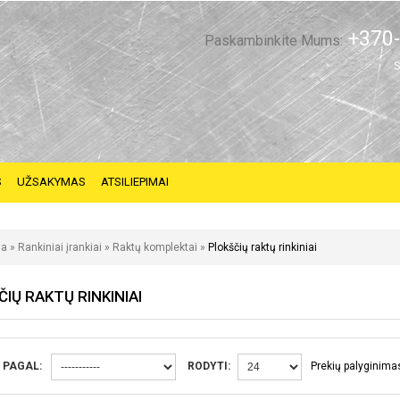
+370-
Paskambinkite Mums:
S
S
UŽSAKYMAS
ATSILIEPIMAI
ia
»
Rankiniai įrankiai
»
Raktų komplektai
»
Plokščių raktų rinkiniai
IŲ RAKTŲ RINKINIAI
 PAGAL:
RODYTI:
Prekių palyginimas