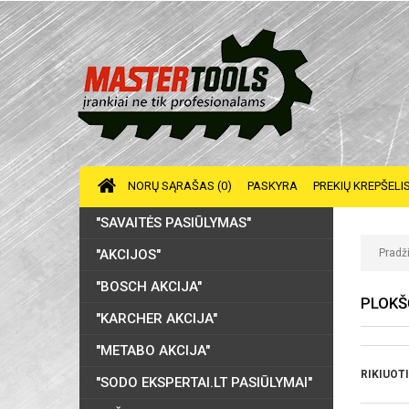
NORŲ SĄRAŠAS (0)
PASKYRA
PREKIŲ KREPŠELI
"SAVAITĖS PASIŪLYMAS"
"AKCIJOS"
Pradž
"BOSCH AKCIJA"
PLOKŠČ
"KARCHER AKCIJA"
"METABO AKCIJA"
RIKIUOTI
"SODO EKSPERTAI.LT PASIŪLYMAI"