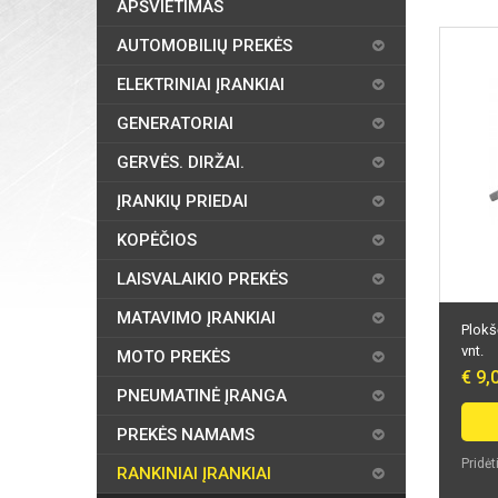
APŠVIETIMAS
AUTOMOBILIŲ PREKĖS
ELEKTRINIAI ĮRANKIAI
GENERATORIAI
GERVĖS. DIRŽAI.
ĮRANKIŲ PRIEDAI
KOPĖČIOS
LAISVALAIKIO PREKĖS
MATAVIMO ĮRANKIAI
Plokšč
vnt.
MOTO PREKĖS
€ 9,
PNEUMATINĖ ĮRANGA
PREKĖS NAMAMS
Pridėt
RANKINIAI ĮRANKIAI