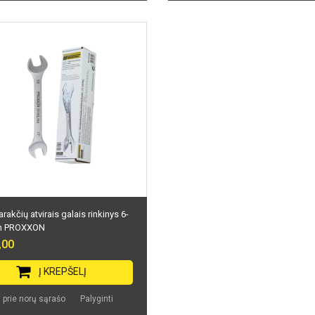
arakčių atvirais galais rinkinys 6-
 PROXXON
,00
Į KREPŠELĮ
i prie norų sąrašo
Palyginti