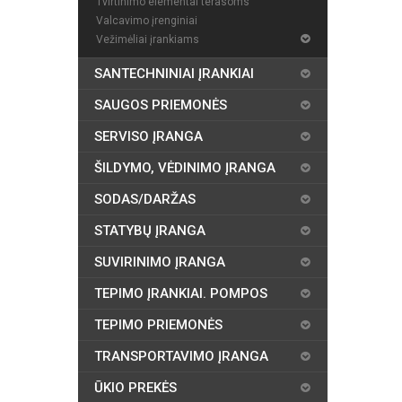
Tvirtinimo elementai terasoms
Valcavimo įrenginiai
Vežimėliai įrankiams
SANTECHNINIAI ĮRANKIAI
SAUGOS PRIEMONĖS
SERVISO ĮRANGA
ŠILDYMO, VĖDINIMO ĮRANGA
SODAS/DARŽAS
STATYBŲ ĮRANGA
SUVIRINIMO ĮRANGA
TEPIMO ĮRANKIAI. POMPOS
TEPIMO PRIEMONĖS
TRANSPORTAVIMO ĮRANGA
ŪKIO PREKĖS