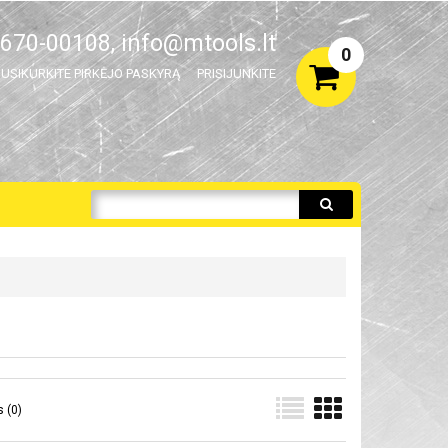
670-00108,
info@mtools.lt
0
USIKURKITE PIRKĖJO PASKYRĄ
PRISIJUNKITE
 (0)