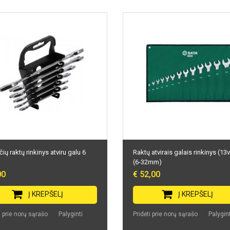
ių raktų rinkinys atviru galu 6
Raktų atvirais galais rinkinys (13v
(6-32mm)
00
€ 52,00
Į KREPŠELĮ
Į KREPŠELĮ
i prie norų sąrašo
Palyginti
Pridėti prie norų sąrašo
Palygint