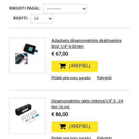
RIKIUOTI PAGAL:
RODYTI:
Adapteris dinamometrinis skaitmeninis
BGS 1/4" 6-30 Nm
€ 67,00
Į KREPŠELĮ
Pridėti prie norų sąrašo
Palyginti
Dinamometrinio rakto rinkinys1/4" 3 - 24
Nm 16 vnt.
€ 86,00
Į KREPŠELĮ
Pridėti prie norų sąrašo
Palyginti