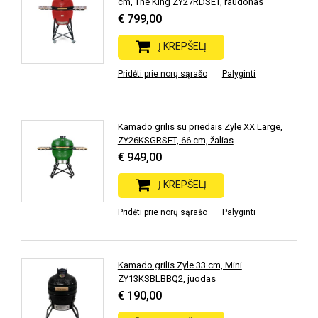
cm, The King ZY27RDSET, raudonas
€ 799,00
Į KREPŠELĮ
Pridėti prie norų sąrašo
Palyginti
Kamado grilis su priedais Zyle XX Large,
ZY26KSGRSET, 66 cm, žalias
€ 949,00
Į KREPŠELĮ
Pridėti prie norų sąrašo
Palyginti
Kamado grilis Zyle 33 cm, Mini
ZY13KSBLBBQ2, juodas
€ 190,00