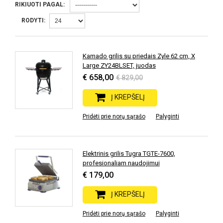
RIKIUOTI PAGAL:
RODYTI:
Kamado grilis su priedais Zyle 62 cm, X
Large ZY24BLSET, juodas
€ 658,00
€ 829,00
Į KREPŠELĮ
Pridėti prie norų sąrašo
Palyginti
Elektrinis grilis Tugra TGTE-7600,
profesionaliam naudojimui
€ 179,00
Į KREPŠELĮ
Pridėti prie norų sąrašo
Palyginti