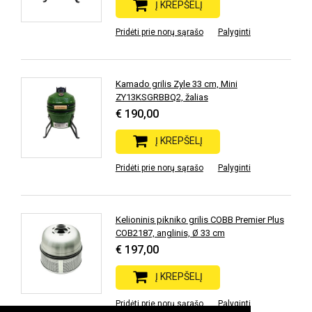
Į KREPŠELĮ
Pridėti prie norų sąrašo
Palyginti
Kamado grilis Zyle 33 cm, Mini
ZY13KSGRBBQ2, žalias
€ 190,00
Į KREPŠELĮ
Pridėti prie norų sąrašo
Palyginti
Kelioninis pikniko grilis COBB Premier Plus
COB2187, anglinis, Ø 33 cm
€ 197,00
Į KREPŠELĮ
Pridėti prie norų sąrašo
Palyginti