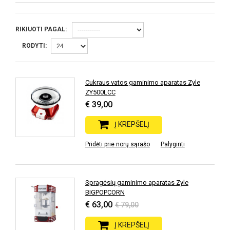
RIKIUOTI PAGAL:
RODYTI:
Cukraus vatos gaminimo aparatas Zyle
ZY500LCC
€ 39,00
Į KREPŠELĮ
Pridėti prie norų sąrašo
Palyginti
Spragėsių gaminimo aparatas Zyle
BIGPOPCORN
€ 63,00
€ 79,00
Į KREPŠELĮ