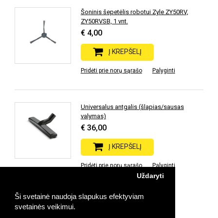
Šoninis šepetėlis robotui Zyle ZY50RV,
ZY50RVSB, 1 vnt.
€ 4,00
Į KREPŠELĮ
Pridėti prie norų sąrašo
Palyginti
Universalus antgalis (šlapias/sausas
valymas)
€ 36,00
Į KREPŠELĮ
Pridėti prie norų sąrašo
Palyginti
Uždaryti
Ši svetainė naudoja slapukus efektyviam
Prekių: 21 | Rodoma: 1-21 | Puslapių: 1
svetainės veikimui.