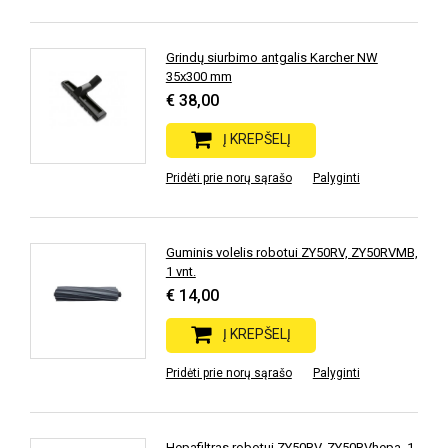
Grindų siurbimo antgalis Karcher NW
35x300 mm
€ 38,00
Į KREPŠELĮ
Pridėti prie norų sąrašo
Palyginti
Guminis volelis robotui ZY50RV, ZY50RVMB,
1 vnt.
€ 14,00
Į KREPŠELĮ
Pridėti prie norų sąrašo
Palyginti
Hepafiltras robotui ZY50RV, ZY50RVhepa, 1