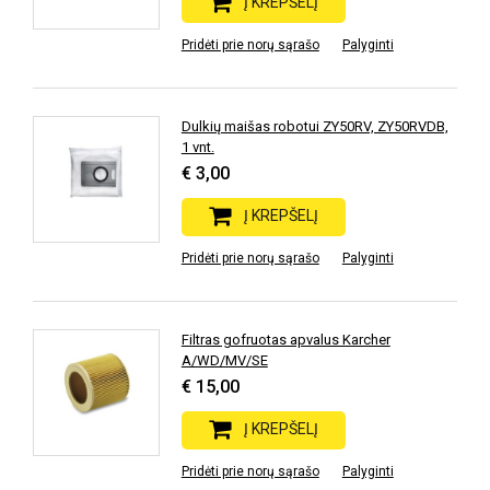
Į KREPŠELĮ
Pridėti prie norų sąrašo
Palyginti
Dulkių maišas robotui ZY50RV, ZY50RVDB,
1 vnt.
€ 3,00
Į KREPŠELĮ
Pridėti prie norų sąrašo
Palyginti
Filtras gofruotas apvalus Karcher
A/WD/MV/SE
€ 15,00
Į KREPŠELĮ
Pridėti prie norų sąrašo
Palyginti