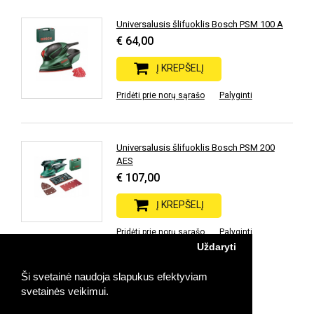
Universalusis šlifuoklis Bosch PSM 100 A
€ 64,00
Į KREPŠELĮ
Pridėti prie norų sąrašo
Palyginti
Universalusis šlifuoklis Bosch PSM 200
AES
€ 107,00
Į KREPŠELĮ
Pridėti prie norų sąrašo
Palyginti
Uždaryti
Ši svetainė naudoja slapukus efektyviam
Prekių: 4 | Rodoma: 1-4 | Puslapių: 1
svetainės veikimui.