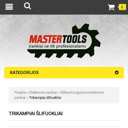
0
KATEGORIJOS
Pradžia
»
Elektriniai įrankiai
»
Šlifavimo/pjovimo/tekinimo
įrankiai
»
Trikampiai šlifuokliai
TRIKAMPIAI ŠLIFUOKLIAI