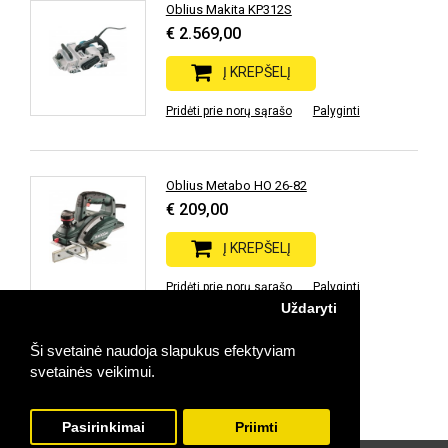
Oblius Makita KP312S
€ 2.569,00
Į KREPŠELĮ
Pridėti prie norų sąrašo
Palyginti
Oblius Metabo HO 26-82
€ 209,00
Į KREPŠELĮ
Pridėti prie norų sąrašo
Palyginti
Uždaryti
Ši svetainė naudoja slapukus efektyviam
Prekių: 19 | Rodoma: 1-19 | Puslapių: 1
svetainės veikimui.
Pasirinkimai
Priimti