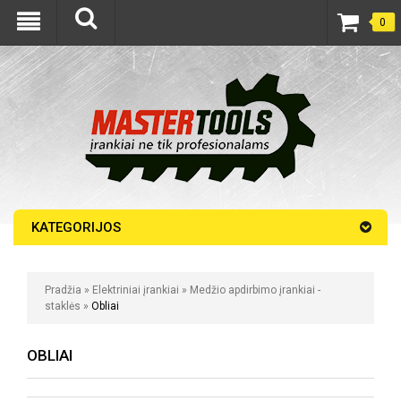
0
KATEGORIJOS
Pradžia
»
Elektriniai įrankiai
»
Medžio apdirbimo įrankiai -
staklės
»
Obliai
OBLIAI