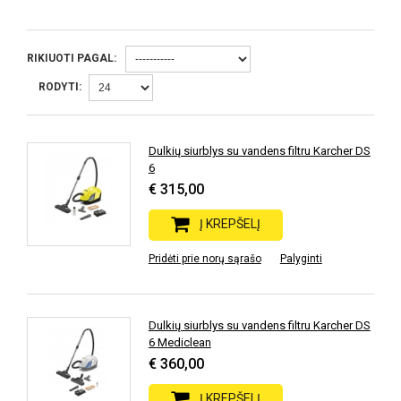
RIKIUOTI PAGAL:
RODYTI:
Dulkių siurblys su vandens filtru Karcher DS
6
€ 315,00
Į KREPŠELĮ
Pridėti prie norų sąrašo
Palyginti
Dulkių siurblys su vandens filtru Karcher DS
6 Mediclean
€ 360,00
Į KREPŠELĮ