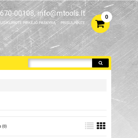
670-00108,
info@mtools.lt
0
USIKURKITE PIRKĖJO PASKYRĄ
PRISIJUNKITE
 (0)