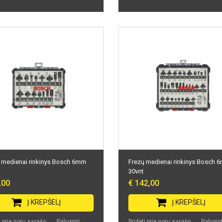
 medienai rinkinys Bosch 6mm
Frezų medienai rinkinys Bosch 
30vnt
,00
€ 142,00
Į KREPŠELĮ
Į KREPŠELĮ
i prie norų sąrašo
Palyginti
Pridėti prie norų sąrašo
Palygint