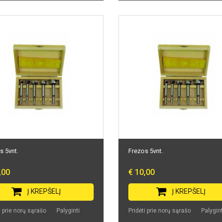
s 5vnt.
Frezos 5vnt.
,00
€ 10,00
Į KREPŠELĮ
Į KREPŠELĮ
i prie norų sąrašo
Palyginti
Pridėti prie norų sąrašo
Palygint