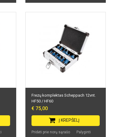
Frezų komplektas Scheppach 12vnt.
HF50 / HF60
€ 75,00
Į KREPŠELĮ
i
Pridėti prie norų sąrašo
Palyginti