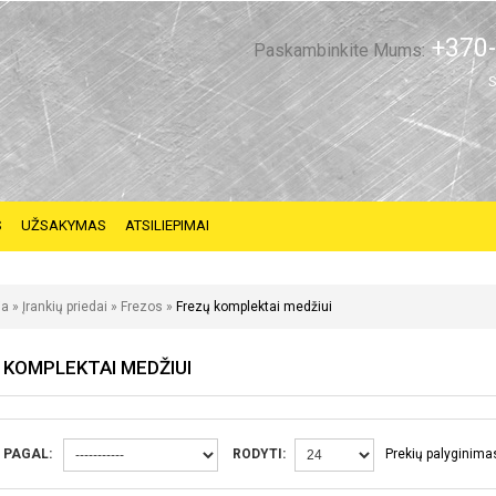
+370-
Paskambinkite Mums:
S
S
UŽSAKYMAS
ATSILIEPIMAI
ia
»
Įrankių priedai
»
Frezos
»
Frezų komplektai medžiui
 KOMPLEKTAI MEDŽIUI
 PAGAL:
RODYTI:
Prekių palyginimas