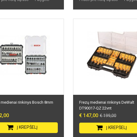
 medienai rinkinys Bosch 8mm
Frezų medienai rinkinys DeWalt
DT90017-QZ 22vnt
2,00
€ 147,00
€ 199,00
Į KREPŠELĮ
Į KREPŠELĮ