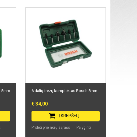
ch 8mm
6 dalių frezų komplektas Bosch 8mm
€ 34,00
Į KREPŠELĮ
i
Pridėti prie norų sąrašo
Palyginti