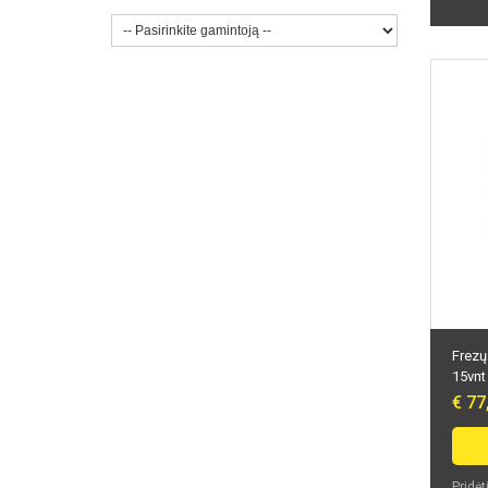
Frezų
15vnt
€ 77
Pridėt