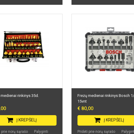
 medienai rinkinys 35d.
Frezų medienai rinkinys Bosch 1
15vnt
,00
€ 80,00
Į KREPŠELĮ
Į KREPŠELĮ
i prie norų sąrašo
Palyginti
Pridėti prie norų sąrašo
Palygint