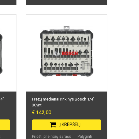
/4"
Frezų medienai rinkinys Bosch 1/4"
30vnt
€ 142,00
Į KREPŠELĮ
i
Pridėti prie norų sąrašo
Palyginti