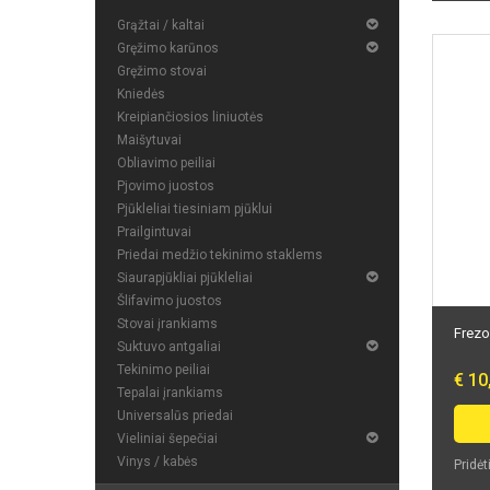
Grąžtai / kaltai
Gręžimo karūnos
Gręžimo stovai
Kniedės
Kreipiančiosios liniuotės
Maišytuvai
Obliavimo peiliai
Pjovimo juostos
Pjūkleliai tiesiniam pjūklui
Prailgintuvai
Priedai medžio tekinimo staklems
Siaurapjūkliai pjūkleliai
Šlifavimo juostos
Stovai įrankiams
Frezo
Suktuvo antgaliai
Tekinimo peiliai
€ 10
Tepalai įrankiams
Universalūs priedai
Vieliniai šepečiai
Vinys / kabės
Pridėt