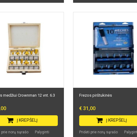
s medžiui Crownman 12 vnt. 6.3
Frezos pirštukinės
,00
€ 31,00
Į KREPŠELĮ
Į KREPŠELĮ
i prie norų sąrašo
Palyginti
Pridėti prie norų sąrašo
Palygint