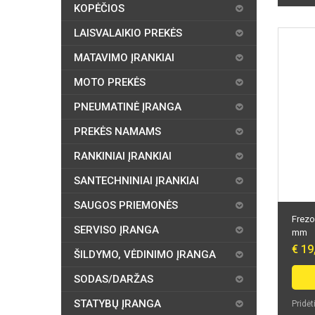
KOPĖČIOS
LAISVALAIKIO PREKĖS
MATAVIMO ĮRANKIAI
MOTO PREKĖS
PNEUMATINĖ ĮRANGA
PREKĖS NAMAMS
RANKINIAI ĮRANKIAI
SANTECHNINIAI ĮRANKIAI
SAUGOS PRIEMONĖS
Frezo
SERVISO ĮRANGA
mm
€ 19
ŠILDYMO, VĖDINIMO ĮRANGA
SODAS/DARŽAS
STATYBŲ ĮRANGA
Pridėt