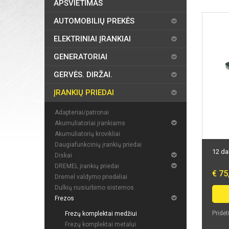
APŠVIETIMAS
AUTOMOBILIŲ PREKĖS
ELEKTRINIAI ĮRANKIAI
GENERATORIAI
GERVĖS. DIRŽAI.
ĮRANKIŲ PRIEDAI
Adapteriai/patronai
Akumuliatoriai įrankiams
Akumuliatorių krovikliai
Daugiafunkcinių įrankių priedai
12 da
Diskai
DREMEL įrankių priedai
€ 75
Dremel valdymo priedėliai
Dulkių nusiurbimo sistemos
Frezos
Pridėt
Frezų komplektai medžiui
Frezų komplektai metalui