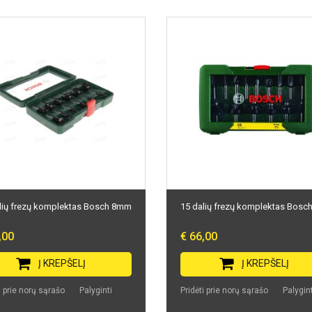
lių frezų komplektas Bosch 8mm
15 dalių frezų komplektas Bos
,00
€ 66,00
Į KREPŠELĮ
Į KREPŠELĮ
i prie norų sąrašo
Palyginti
Pridėti prie norų sąrašo
Palygint