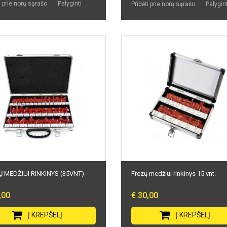
i prie norų sąrašo
Palyginti
Pridėti prie norų sąrašo
Palygint
 MEDŽIUI RINKINYS (35VNT)
Frezų medžiui rinkinys 15 vnt.
,00
€ 30,00
Į KREPŠELĮ
Į KREPŠELĮ