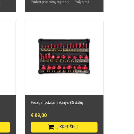
Pridėti prie norų sąrašo
Palyginti
i
Frezų medžiui rinkinys 35 dalių
€ 89,00
Į KREPŠELĮ