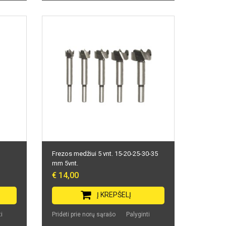
Frezos medžiui 5 vnt. 15-20-25-30-35
mm 5vnt.
€ 14,00
Į KREPŠELĮ
i
Pridėti prie norų sąrašo
Palyginti