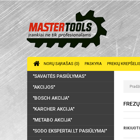
NORŲ SĄRAŠAS (0)
PASKYRA
PREKIŲ KREPŠELI
"SAVAITĖS PASIŪLYMAS"
"AKCIJOS"
Pradž
"BOSCH AKCIJA"
FREZŲ
"KARCHER AKCIJA"
"METABO AKCIJA"
RIKIUOTI
"SODO EKSPERTAI.LT PASIŪLYMAI"