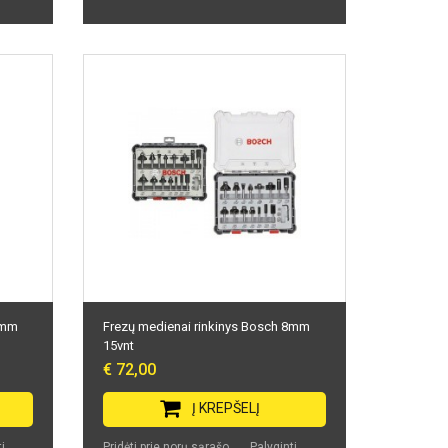
6mm
Frezų medienai rinkinys Bosch 8mm
15vnt
€ 72,00
Į KREPŠELĮ
i
Pridėti prie norų sąrašo
Palyginti