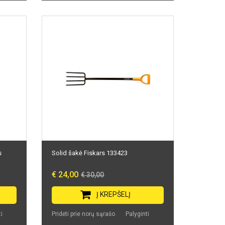
s
Solid šakė Fiskars 133423
€ 24,00
€ 30,00
Į KREPŠELĮ
i
Pridėti prie norų sąrašo
Palyginti