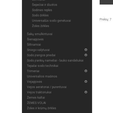
Šepečiai ir šluotos
Sodinės replės
Sodo žirklės
Prekių: 7
Universalūs sodo genėtuvai
Žolės žirklės
Šakų smulkintuvai
Šienapjovės
Šiltnamiai
Sniego valytuvai
Sodo įrangos priedai
Sodo įrankių nameliai - lauko sandėliukai
Tepalai sodo technikai
Trimeriai
Universalios mašinos
Vejapjovės
Vejos aeratoriai / purentuvai
Vejos traktoriukai
Žemės kaltai
ŽEMĖS VOLAI
Žolės ir krūmų žirklės