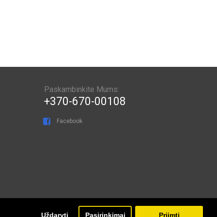
Paskambinkite Mums:
+370-670-00108
Facebook
Uždaryti
Pasirinkimai
Priimti