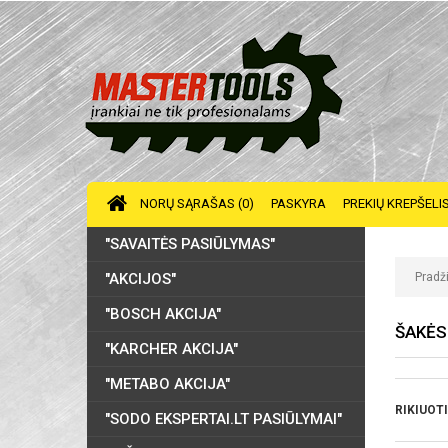
NORŲ SĄRAŠAS (0)
PASKYRA
PREKIŲ KREPŠELI
"SAVAITĖS PASIŪLYMAS"
"AKCIJOS"
Pradž
"BOSCH AKCIJA"
ŠAKĖS
"KARCHER AKCIJA"
"METABO AKCIJA"
RIKIUOTI
"SODO EKSPERTAI.LT PASIŪLYMAI"