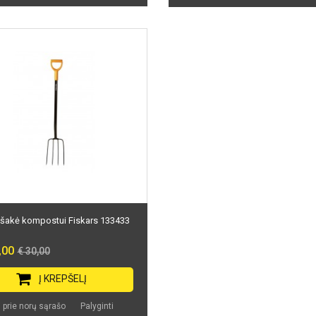
 šakė kompostui Fiskars 133433
,00
€ 30,00
Į KREPŠELĮ
i prie norų sąrašo
Palyginti