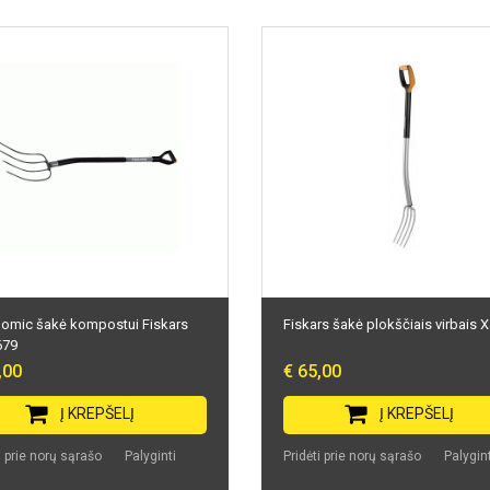
omic šakė kompostui Fiskars
Fiskars šakė plokščiais virbais X
679
,00
€ 65,00
Į KREPŠELĮ
Į KREPŠELĮ
i prie norų sąrašo
Palyginti
Pridėti prie norų sąrašo
Palygint