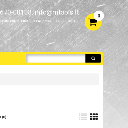
670-00108,
info@mtools.lt
0
USIKURKITE PIRKĖJO PASKYRĄ
PRISIJUNKITE
 (0)