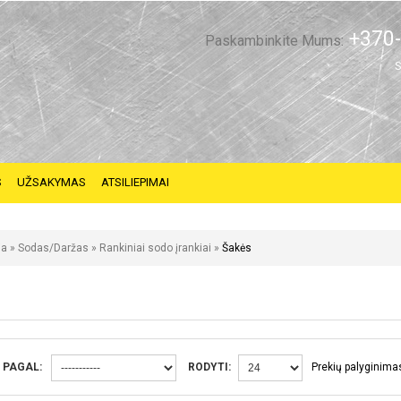
+370-
Paskambinkite Mums:
S
S
UŽSAKYMAS
ATSILIEPIMAI
ia
»
Sodas/Daržas
»
Rankiniai sodo įrankiai
»
Šakės
 PAGAL:
RODYTI:
Prekių palyginimas