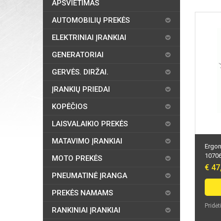
APŠVIETIMAS
AUTOMOBILIŲ PREKĖS
ELEKTRINIAI ĮRANKIAI
GENERATORIAI
GERVĖS. DIRŽAI.
ĮRANKIŲ PRIEDAI
KOPĖČIOS
LAISVALAIKIO PREKĖS
MATAVIMO ĮRANKIAI
Ergon
1070
MOTO PREKĖS
€ 47
PNEUMATINĖ ĮRANGA
PREKĖS NAMAMS
Pridėt
RANKINIAI ĮRANKIAI