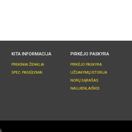
KITA INFORMACIJA
PIRKĖJO PASKYRA
PREKINIAI ŽENKLAI
PIRKĖJO PASKYRA
SPEC. PASIŪLYMAI
UŽSAKYMŲ ISTORIJA
NORŲ SĄRAŠAS
NAUJIENLAIŠKIS
i.