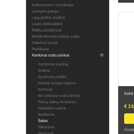
Kultivatoriai ir motoblokai
Laistymo įranga
Lapų pūtikai siurbliai
Lauko daiktadėžės
Malkų skaldytuvai
Multifunkciniai įrankiai sodui
Pakeltos lysvės
Purkštuvai
Rankiniai sodo įrankiai
Daržininko įrankiai
Grėbliai
Gyvatvorių žirklės
Įrankiai sniego valymui
Kastuvai
Solid
Kiti rankiniai sodo įrankiai
Pienių šaknų ravėtuvas
€ 24
Pjūkleliai ir peiliai
Rankenos
Šakės
Sekatoriai
Pridėt
Semtuvai