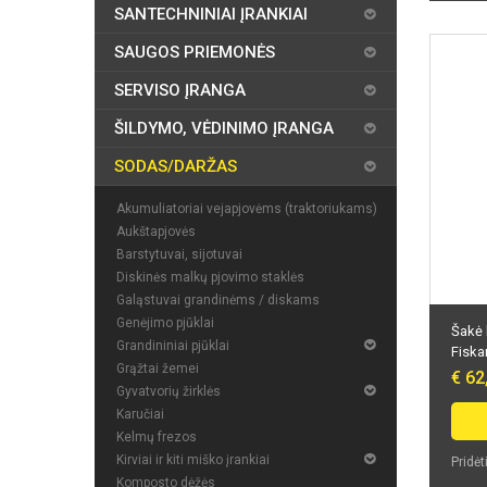
SANTECHNINIAI ĮRANKIAI
SAUGOS PRIEMONĖS
SERVISO ĮRANGA
ŠILDYMO, VĖDINIMO ĮRANGA
SODAS/DARŽAS
Akumuliatoriai vejapjovėms (traktoriukams)
Aukštapjovės
Barstytuvai, sijotuvai
Diskinės malkų pjovimo staklės
Galąstuvai grandinėms / diskams
Genėjimo pjūklai
Šakė 
Grandininiai pjūklai
Fiska
Grąžtai žemei
€ 62
Gyvatvorių žirklės
Karučiai
Kelmų frezos
Kirviai ir kiti miško įrankiai
Pridėt
Komposto dėžės