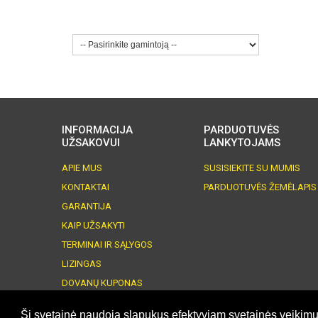
INFORMACIJA
PARDUOTUVĖS
UŽSAKOVUI
LANKYTOJAMS
APIE MUS
SUSISIEKITE SU MUMIS
KONTAKTAI
PARDUOTUVĖS ŽEMĖLAPIS
GARANTIJA
KAIP UŽSAKYTI
TERMINAI IR SĄLYGOS
LIZINGAS
DOVANŲ KUPONAS
©
El. parduotuvės
sprendimas:
Svetaine.lt
Ši svetainė naudoja slapukus efektyviam svetainės veikimu