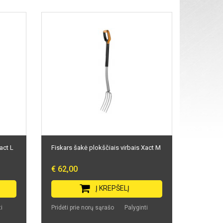
act L
Fiskars šakė plokščiais virbais Xact M
€ 62,00
Į KREPŠELĮ
i
Pridėti prie norų sąrašo
Palyginti