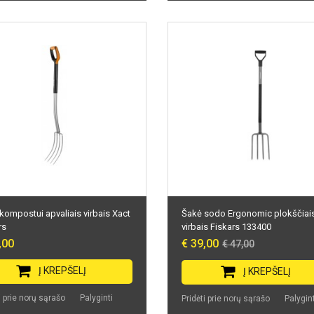
kompostui apvaliais virbais Xact
Šakė sodo Ergonomic plokščiai
rs
virbais Fiskars 133400
,00
€ 39,00
€ 47,00
Į KREPŠELĮ
Į KREPŠELĮ
i prie norų sąrašo
Palyginti
Pridėti prie norų sąrašo
Palygint