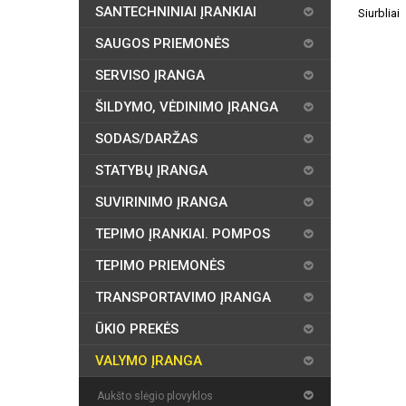
SANTECHNINIAI ĮRANKIAI
Siurbliai
SAUGOS PRIEMONĖS
SERVISO ĮRANGA
ŠILDYMO, VĖDINIMO ĮRANGA
SODAS/DARŽAS
STATYBŲ ĮRANGA
SUVIRINIMO ĮRANGA
TEPIMO ĮRANKIAI. POMPOS
TEPIMO PRIEMONĖS
TRANSPORTAVIMO ĮRANGA
ŪKIO PREKĖS
VALYMO ĮRANGA
Aukšto slėgio plovyklos