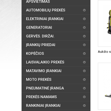
APŠVIETIMAS
AUTOMOBILIŲ PREKĖS
ELEKTRINIAI ĮRANKIAI
GENERATORIAI
GERVĖS. DIRŽAI.
ĮRANKIŲ PRIEDAI
Aukšto s
KOPĖČIOS
LAISVALAIKIO PREKĖS
MATAVIMO ĮRANKIAI
MOTO PREKĖS
PNEUMATINĖ ĮRANGA
PREKĖS NAMAMS
RANKINIAI ĮRANKIAI