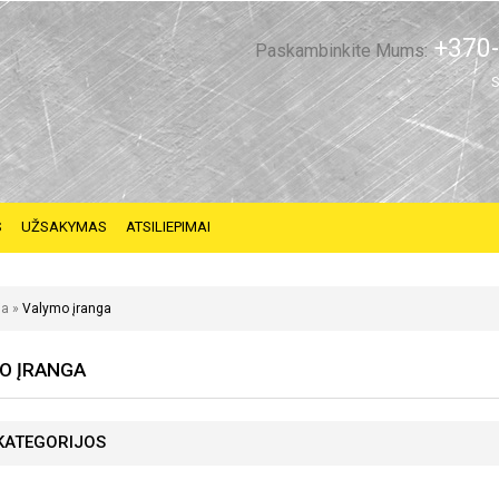
+370-
Paskambinkite Mums:
S
S
UŽSAKYMAS
ATSILIEPIMAI
ia
»
Valymo įranga
O ĮRANGA
KATEGORIJOS