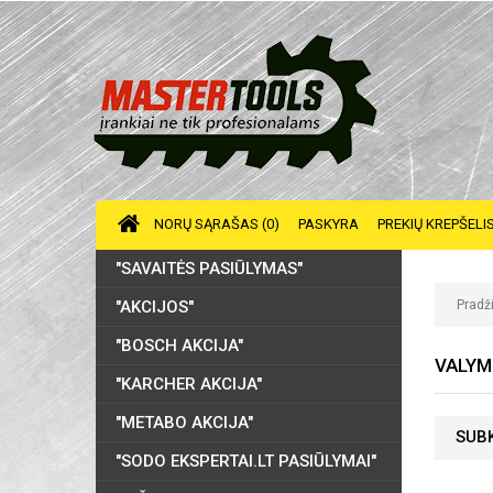
NORŲ SĄRAŠAS (0)
PASKYRA
PREKIŲ KREPŠELI
"SAVAITĖS PASIŪLYMAS"
"AKCIJOS"
Pradž
"BOSCH AKCIJA"
VALYM
"KARCHER AKCIJA"
"METABO AKCIJA"
SUB
"SODO EKSPERTAI.LT PASIŪLYMAI"