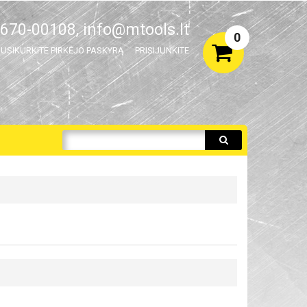
670-00108,
info@mtools.lt
0
USIKURKITE PIRKĖJO PASKYRĄ
PRISIJUNKITE