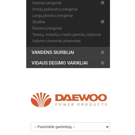
Gariniai įrengimai
Grindų poliravimo įrenginiai
Langų plovimo įrengimai
Siurbliai
Šlavimo įrenginiai
Terasų, trinkelių ir lauko paviršių valytuvai
Valymo cheminės priemonės
VANDENS SIURBLIAI
VIDAUS DEGIMO VARIKLIAI