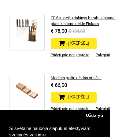
FF 5-ių peilių rinkinys bambukiniame-
plastikiniame dėkle Fiskars
€ 78,00
€ 104,00
Į KREPŠELĮ
Pridėti prie norų sąrašo
Palyginti
Medinis peilių dėklas stalčiui
€ 66,00
Į KREPŠELĮ
Pridėti prie norų sąrašo
Palyginti
Uždaryti
Ši svetainė naudoja slapukus efektyviam
Prekių: 9 | Rodoma: 1-9 | Puslapių: 1
svetainės veikimui.