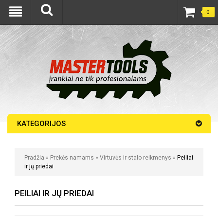
0
KATEGORIJOS
Pradžia
»
Prekės namams
»
Virtuvės ir stalo reikmenys
»
Peiliai
ir jų priedai
PEILIAI IR JŲ PRIEDAI