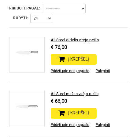
RIKIUOTI PAGAL:
RODYTI:
All Steel didelis virėjo peilis
€ 76,00
Į KREPŠELĮ
Pridėti prie norų sąrašo
Palyginti
All Steel mažas virėjo peilis
€ 66,00
Į KREPŠELĮ
Pridėti prie norų sąrašo
Palyginti