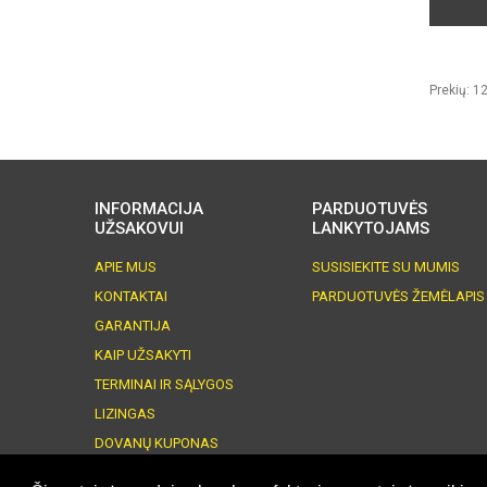
Prekių: 
INFORMACIJA
PARDUOTUVĖS
UŽSAKOVUI
LANKYTOJAMS
APIE MUS
SUSISIEKITE SU MUMIS
KONTAKTAI
PARDUOTUVĖS ŽEMĖLAPIS
GARANTIJA
KAIP UŽSAKYTI
TERMINAI IR SĄLYGOS
LIZINGAS
DOVANŲ KUPONAS
©
El. parduotuvės
sprendimas:
Svetaine.lt