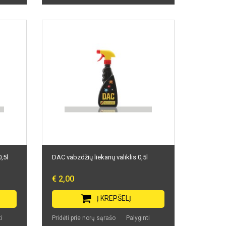
,5l
DAC vabzdžių liekanų valiklis 0,5l
€ 2,00
Į KREPŠELĮ
i
Pridėti prie norų sąrašo
Palyginti