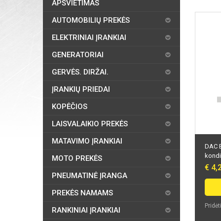
APŠVIETIMAS
AUTOMOBILIŲ PREKĖS
ELEKTRINIAI ĮRANKIAI
GENERATORIAI
GERVĖS. DIRŽAI.
ĮRANKIŲ PRIEDAI
KOPĖČIOS
LAISVALAIKIO PREKĖS
MATAVIMO ĮRANKIAI
DAC B
kondi
MOTO PREKĖS
€ 4,
PNEUMATINĖ ĮRANGA
PREKĖS NAMAMS
Pridėt
RANKINIAI ĮRANKIAI