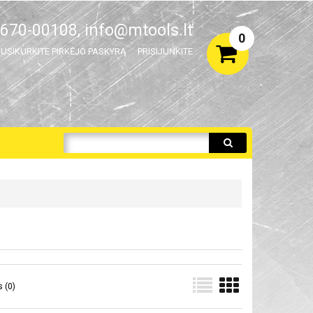
670-00108,
info@mtools.lt
0
USIKURKITE PIRKĖJO PASKYRĄ
PRISIJUNKITE
 (0)