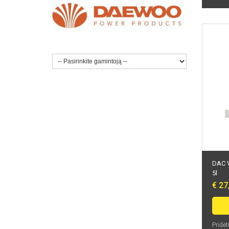
DAC Va
5l
€ 27
Pridėt