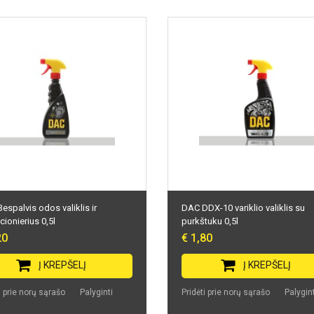
espalvis odos valiklis ir
DAC DDX-10 variklio valiklis su
cionierius 0,5l
purkštuku 0,5l
20
€ 1,80
Į KREPŠELĮ
Į KREPŠELĮ
i prie norų sąrašo
Palyginti
Pridėti prie norų sąrašo
Palygint