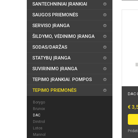
SANTECHNINIAI ĮRANKIAI
SAUGOS PRIEMONĖS
SERVISO ĮRANGA
ŠILDYMO, VĖDINIMO ĮRANGA
SODAS/DARŽAS
STATYBŲ ĮRANGA
SUVIRINIMO ĮRANGA
TEPIMO ĮRANKIAI. POMPOS
TEPIMO PRIEMONĖS
DAC G
Borygo
€ 3,
Brunox
DAC
Dinitrol
Lotos
Pridėt
Mannol