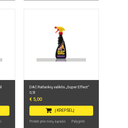
5l
DAC Ratlankių valiklis „Super Effect“
0,5l
€ 5,00
Į KREPŠELĮ
i
Pridėti prie norų sąrašo
Palyginti