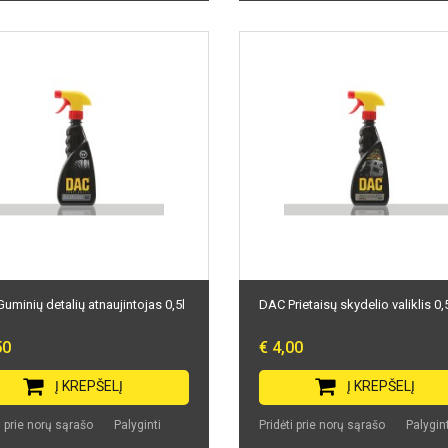
uminių detalių atnaujintojas 0,5l
DAC Prietaisų skydelio valiklis 0,
50
€ 4,00
Į KREPŠELĮ
Į KREPŠELĮ
i prie norų sąrašo
Palyginti
Pridėti prie norų sąrašo
Palygint