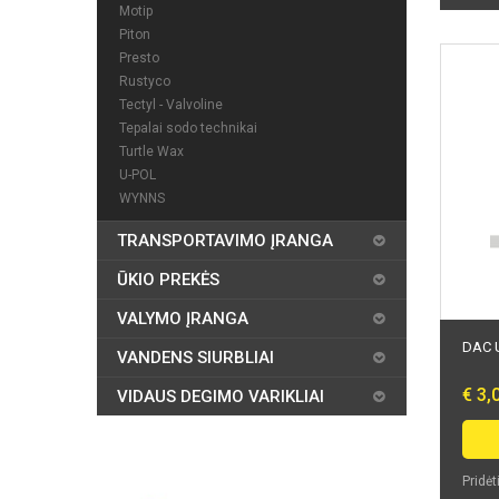
Motip
Piton
Presto
Rustyco
Tectyl - Valvoline
Tepalai sodo technikai
Turtle Wax
U-POL
WYNNS
TRANSPORTAVIMO ĮRANGA
ŪKIO PREKĖS
VALYMO ĮRANGA
DAC U
VANDENS SIURBLIAI
€ 3,
VIDAUS DEGIMO VARIKLIAI
Pridėt