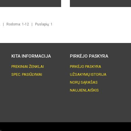
12 | Rodoma: 1-12 | Puslapių: 1
KITA INFORMACIJA
PIRKĖJO PASKYRA
PREKINIAI ŽENKLAI
PIRKĖJO PASKYRA
SPEC. PASIŪLYMAI
UŽSAKYMŲ ISTORIJA
NORŲ SĄRAŠAS
NAUJIENLAIŠKIS