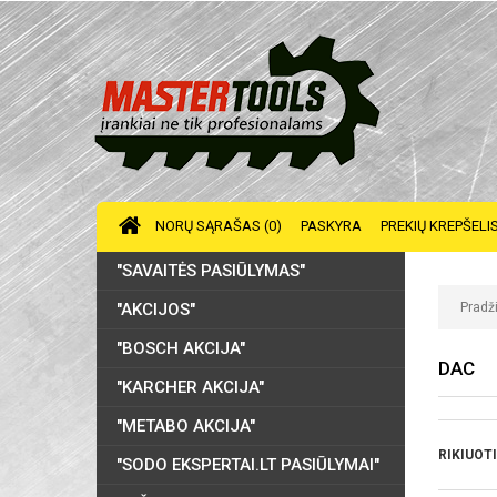
NORŲ SĄRAŠAS (0)
PASKYRA
PREKIŲ KREPŠELI
"SAVAITĖS PASIŪLYMAS"
"AKCIJOS"
Pradž
"BOSCH AKCIJA"
DAC
"KARCHER AKCIJA"
"METABO AKCIJA"
RIKIUOTI
"SODO EKSPERTAI.LT PASIŪLYMAI"