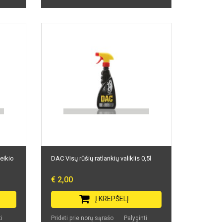
veikio
DAC Visų rūšių ratlankių valiklis 0,5l
€ 2,00
Į KREPŠELĮ
i
Pridėti prie norų sąrašo
Palyginti