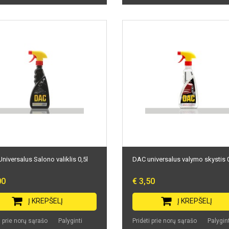
niversalus Salono valiklis 0,5l
DAC universalus valymo skystis 0
00
€ 3,50
Į KREPŠELĮ
Į KREPŠELĮ
i prie norų sąrašo
Palyginti
Pridėti prie norų sąrašo
Palygint