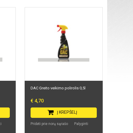
DAC Greito veikimo polirolis 0,5l
€ 4,70
Į KREPŠELĮ
i
Pridėti prie norų sąrašo
Palyginti