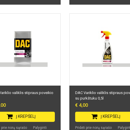
riklio valiklis stipraus poveikio
DAC Variklio valiklis stipraus po
su purkštuku 0,5l
,00
€ 4,00
Į KREPŠELĮ
Į KREPŠELĮ
i prie norų sąrašo
Palyginti
Pridėti prie norų sąrašo
Palygint