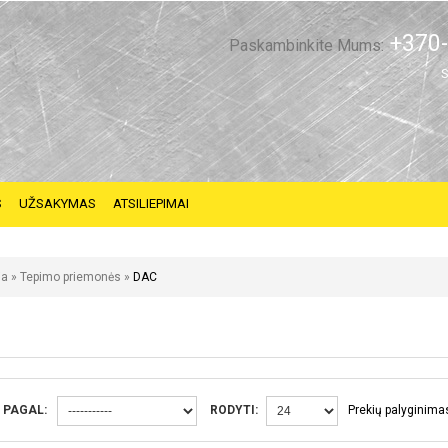
+370-
Paskambinkite Mums:
S
S
UŽSAKYMAS
ATSILIEPIMAI
ia
»
Tepimo priemonės
»
DAC
 PAGAL:
RODYTI:
Prekių palyginimas