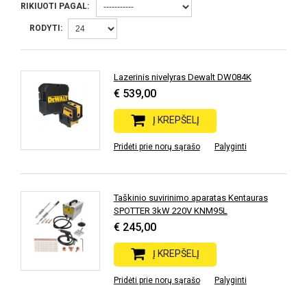
RIKIUOTI PAGAL:
RODYTI:
Lazerinis nivelyras Dewalt DW084K
€ 539,00
Į KREPŠELĮ
Pridėti prie norų sąrašo
Palyginti
Taškinio suvirinimo aparatas Kentauras
SPOTTER 3kW 220V KNM95L
€ 245,00
Į KREPŠELĮ
Pridėti prie norų sąrašo
Palyginti