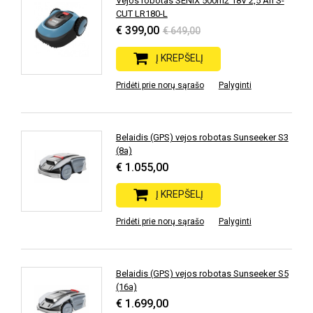
Vejos robotas SENIX 500m2 18V 2,5 Ah S-
CUT LR180-L
€ 399,00
€ 649,00
Į KREPŠELĮ
Pridėti prie norų sąrašo
Palyginti
Belaidis (GPS) vejos robotas Sunseeker S3
(8a)
€ 1.055,00
Į KREPŠELĮ
Pridėti prie norų sąrašo
Palyginti
Belaidis (GPS) vejos robotas Sunseeker S5
(16a)
€ 1.699,00