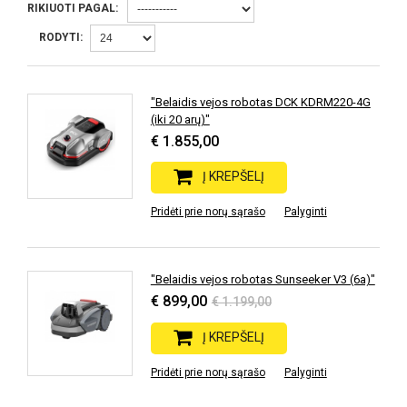
RIKIUOTI PAGAL:
RODYTI:
"Belaidis vejos robotas DCK KDRM220-4G
(iki 20 arų)"
€ 1.855,00
Į KREPŠELĮ
Pridėti prie norų sąrašo
Palyginti
"Belaidis vejos robotas Sunseeker V3 (6a)"
€ 899,00
€ 1.199,00
Į KREPŠELĮ
Pridėti prie norų sąrašo
Palyginti