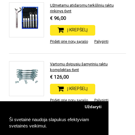
Užmetamų atidaromų terkšlinių raktų
rinkinys 6vnt
€ 96,00
Į KREPŠELĮ
Pridėti prie norų sąrašo
Palyginti
Vartomų dvipusių šarnyrinių raktų
komplektas 6vnt
€ 126,00
Į KREPŠELĮ
Pridėti prie norų sąrašo
Palyginti
Uždaryti
Ši svetainė naudoja slapukus efektyviam
Prekių: 11 | Rodoma: 1-11 | Puslapių: 1
svetainės veikimui.