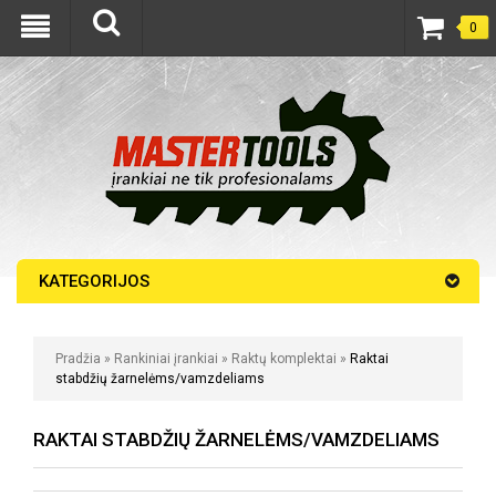
0
KATEGORIJOS
Pradžia
»
Rankiniai įrankiai
»
Raktų komplektai
»
Raktai
stabdžių žarnelėms/vamzdeliams
RAKTAI STABDŽIŲ ŽARNELĖMS/VAMZDELIAMS