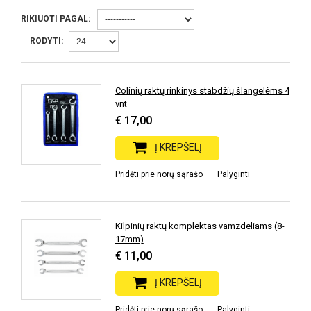
RIKIUOTI PAGAL:
RODYTI:
Colinių raktų rinkinys stabdžių šlangelėms 4
vnt
€ 17,00
Į KREPŠELĮ
Pridėti prie norų sąrašo
Palyginti
Kilpinių raktų komplektas vamzdeliams (8-
17mm)
€ 11,00
Į KREPŠELĮ
Pridėti prie norų sąrašo
Palyginti