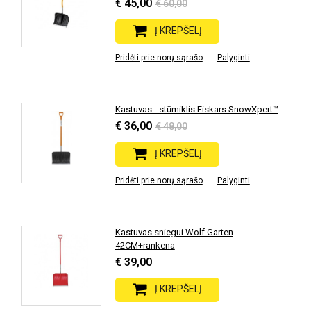
€ 45,00
€ 60,00
Į KREPŠELĮ
Pridėti prie norų sąrašo
Palyginti
Kastuvas - stūmiklis Fiskars SnowXpert™
€ 36,00
€ 48,00
Į KREPŠELĮ
Pridėti prie norų sąrašo
Palyginti
Kastuvas sniegui Wolf Garten
42CM+rankena
€ 39,00
Į KREPŠELĮ