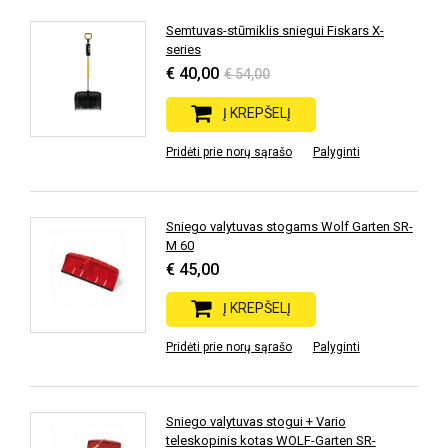
Semtuvas-stūmiklis sniegui Fiskars X-
series
€ 40,00
€ 54,00
Į KREPŠELĮ
Pridėti prie norų sąrašo
Palyginti
Sniego valytuvas stogams Wolf Garten SR-
M 60
€ 45,00
Į KREPŠELĮ
Pridėti prie norų sąrašo
Palyginti
Sniego valytuvas stogui + Vario
teleskopinis kotas WOLF-Garten SR-