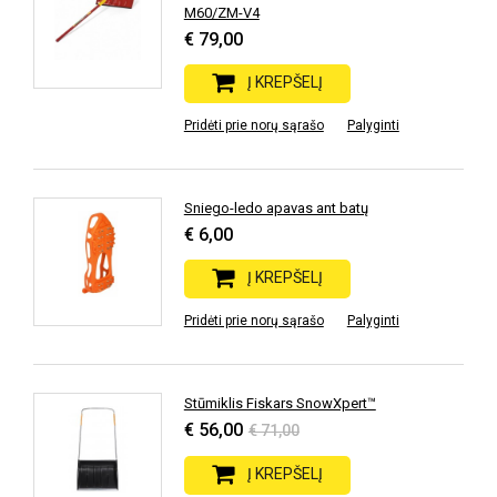
M60/ZM-V4
€ 79,00
Į KREPŠELĮ
Pridėti prie norų sąrašo
Palyginti
Sniego-ledo apavas ant batų
€ 6,00
Į KREPŠELĮ
Pridėti prie norų sąrašo
Palyginti
Stūmiklis Fiskars SnowXpert™
€ 56,00
€ 71,00
Į KREPŠELĮ