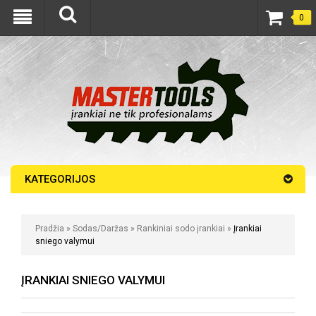
0
KATEGORIJOS
Pradžia
»
Sodas/Daržas
»
Rankiniai sodo įrankiai
»
Įrankiai
sniego valymui
ĮRANKIAI SNIEGO VALYMUI