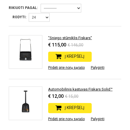
RIKIUOTI PAGAL:
RODYTI:
"Sniego stūmiklis Fiskars"
€ 115,00
€ 146,00
Į KREPŠELĮ
Pridėti prie norų sąrašo
Palyginti
Automobilinis kastuvas Fiskars Solid™
€ 12,00
€ 15,00
Į KREPŠELĮ
Pridėti prie norų sąrašo
Palyginti