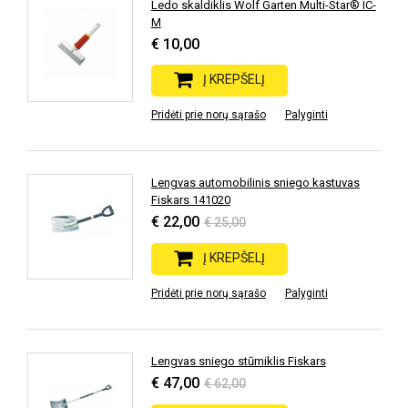
Ledo skaldiklis Wolf Garten Multi-Star® IC-
M
€ 10,00
Į KREPŠELĮ
Pridėti prie norų sąrašo
Palyginti
Lengvas automobilinis sniego kastuvas
Fiskars 141020
€ 22,00
€ 25,00
Į KREPŠELĮ
Pridėti prie norų sąrašo
Palyginti
Lengvas sniego stūmiklis Fiskars
€ 47,00
€ 62,00