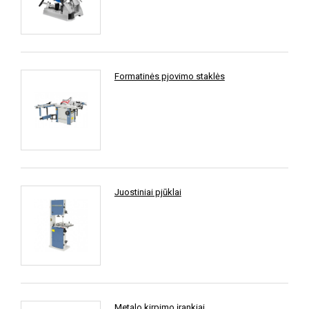
Formatinės pjovimo staklės
Juostiniai pjūklai
Metalo kirpimo įrankiai