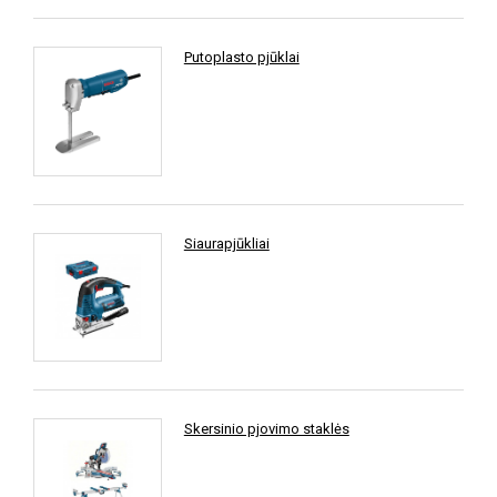
Putoplasto pjūklai
Siaurapjūkliai
Skersinio pjovimo staklės