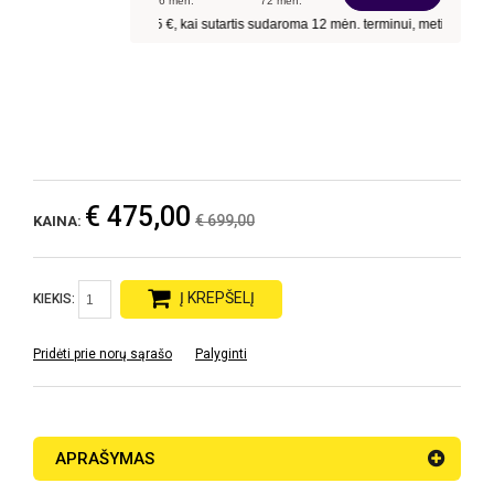
€ 475,00
€ 699,00
KAINA:
Į KREPŠELĮ
KIEKIS:
Pridėti prie norų sąrašo
Palyginti
APRAŠYMAS